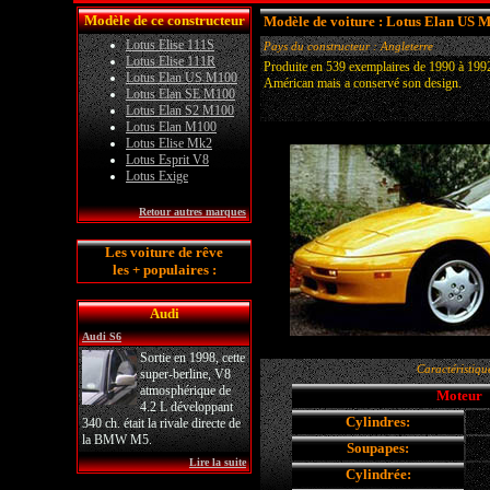
Modèle de ce constructeur
Modèle de voiture : Lotus Elan US 
Lotus Elise 111S
Pays du constructeur : Angleterre
Lotus Elise 111R
Produite en 539 exemplaires de 1990 à 1992,
Lotus Elan US M100
Américan mais a conservé son design.
Lotus Elan SE M100
Lotus Elan S2 M100
Lotus Elan M100
Lotus Elise Mk2
Lotus Esprit V8
Lotus Exige
Retour autres marques
Les voiture de rêve
les + populaires :
Audi
Audi S6
Sortie en 1998, cette
Caractéristiqu
super-berline, V8
atmosphérique de
Moteur
4.2 L développant
Cylindres:
340 ch. était la rivale directe de
la BMW M5.
Soupapes:
Lire la suite
Cylindrée: