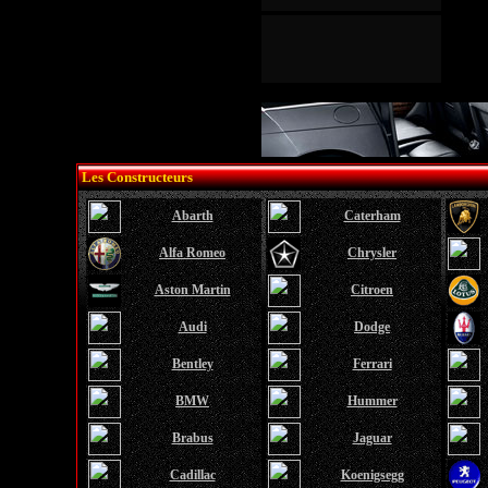
Les Constructeurs
Abarth
Caterham
Alfa Romeo
Chrysler
Aston Martin
Citroen
Audi
Dodge
Bentley
Ferrari
BMW
Hummer
Brabus
Jaguar
Cadillac
Koenigsegg