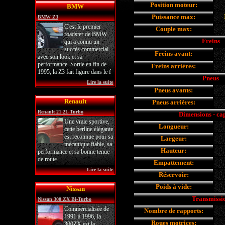
Position moteur:
BMW
Puissance max:
BMW Z3
C'est le premier
Couple max:
roadster de BMW
Freins
qui a connu un
succès commercial
Freins avant:
avec son look et sa
performance. Sortie en fin de
Freins arrières:
1995, la Z3 fait figure dans le f
Pneus
Lire la suite
Pneus avants:
Renault
Pneus arrières:
Renault 21 2L Turbo
Dimensions - ca
Une vraie sportive,
Longueur:
cette berline élégante
est reconnue pour sa
Largeur:
mécanique fiable, sa
Hauteur:
performance et sa bonne tenue
de route.
Empattement:
Lire la suite
Réservoir:
Poids à vide:
Nissan
Transmissi
Nissan 300 ZX Bi-Turbo
Commercialisée de
Nombre de rapports:
1991 à 1996, la
Roues motrices:
300ZX est la