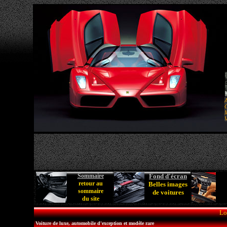
A
C
M
V
Sommaire
Fond d'écran
retour au
Belles images
sommaire
de voitures
du site
Lo
Voiture de luxe, automobile d'exception et modèle rare