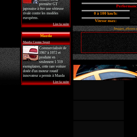
première GT
Performanc
japonaise à être une sérieuse
rivale contre les modèles
0 à 100 km/h:
européens.
Vitesse max:
Lire la suite
Images, photos et
Mazda
Mazda Cosmo Sport
Commercialisée de
1967 à 1972 et
produite en
seulement 1 519
exemplaires, cette rare voiture
dotée d'un moteur rotatif
innovateur a permis à Mazda
Lire la suite