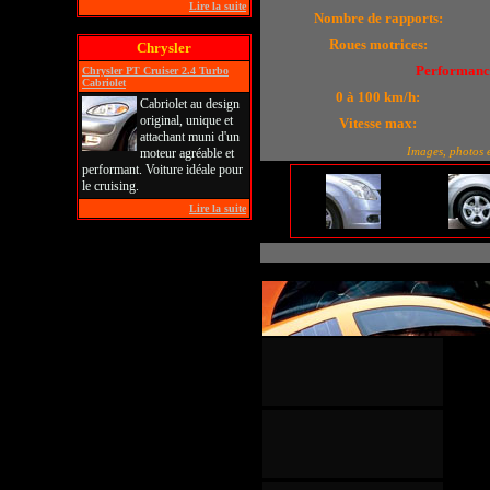
Lire la suite
Nombre de rapports:
Roues motrices:
Chrysler
Performanc
Chrysler PT Cruiser 2.4 Turbo
Cabriolet
0 à 100 km/h:
Cabriolet au design
original, unique et
Vitesse max:
attachant muni d'un
Images, photos et
moteur agréable et
performant. Voiture idéale pour
le cruising.
Lire la suite