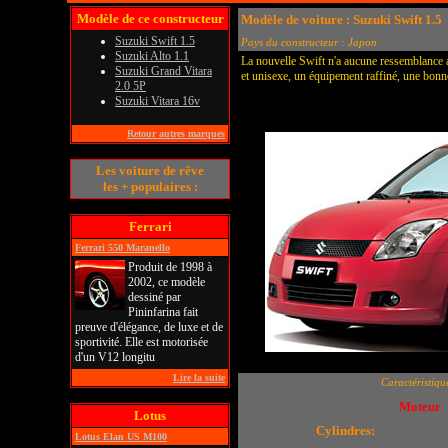
Modèle de ce constructeur
Modèle de voiture : Suzuki Swift 1.5
Suzuki Swift 1.5
Pays du constructeur : Japon
Suzuki Alto 1.1
La nouvelle Swift n'a aucune ressemblance a
Suzuki Grand Vitara
et unisexe, un équipement raffiné, une bonne 
2.0 5P
Suzuki Vitara 16v
Retour autres marques
Les voiture de rêve
les + populaires :
Ferrari
Ferrari 550 Maranello
Produit de 1998 à
2002, ce modèle
dessiné par
Pininfarina fait
preuve d'élégance, de luxe et de
sportivité. Elle est motorisée
d'un V12 longitu
Lire la suite
Caractéristiqu
Moteur
Lotus
Cylindres:
Lotus Elan US M100