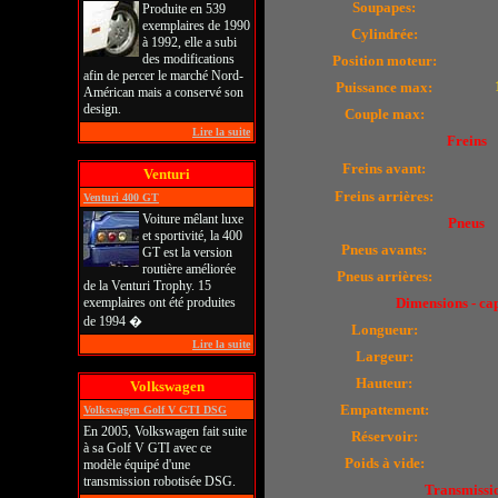
Soupapes:
Produite en 539
exemplaires de 1990
Cylindrée:
à 1992, elle a subi
des modifications
Position moteur:
afin de percer le marché Nord-
Puissance max:
Américan mais a conservé son
design.
Couple max:
Lire la suite
Freins
Freins avant:
Venturi
Freins arrières:
Venturi 400 GT
Voiture mêlant luxe
Pneus
et sportivité, la 400
Pneus avants:
GT est la version
routière améliorée
Pneus arrières:
de la Venturi Trophy. 15
exemplaires ont été produites
Dimensions - ca
de 1994 �
Longueur:
Lire la suite
Largeur:
Hauteur:
Volkswagen
Empattement:
Volkswagen Golf V GTI DSG
En 2005, Volkswagen fait suite
Réservoir:
à sa Golf V GTI avec ce
Poids à vide:
modèle équipé d'une
transmission robotisée DSG.
Transmissi