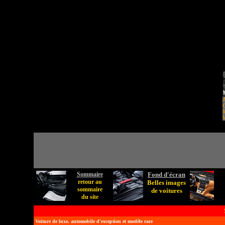
A
C
M
V
Sommaire
Fond d'écran
retour au
Belles images
sommaire
de voitures
du site
Voiture de luxe, automobile d'exception et modèle rare