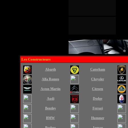
Les Constructeurs
Abarth
Caterham
Alfa Romeo
Chrysler
Aston Martin
Citroen
Audi
Dodge
Bentley
Ferrari
BMW
Hummer
Brabus
Jaguar