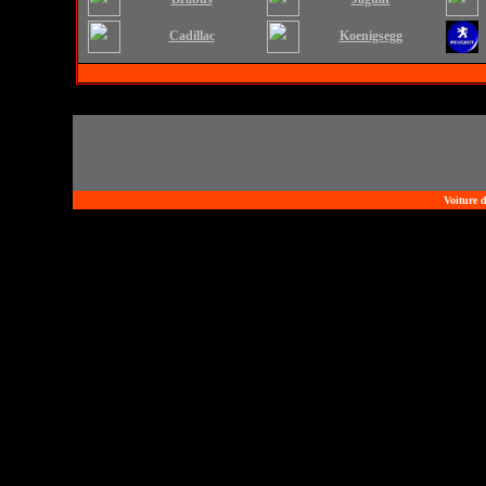
Cadillac
Koenigsegg
Voiture d