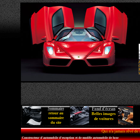
A
C
M
V
Sommaire
Fond d'écran
retour au
Belles images
sommaire
de voitures
du site
Qui n'a jamais rêvé de
Constructeur d'automobile d'exception et de modèle automobile de luxe