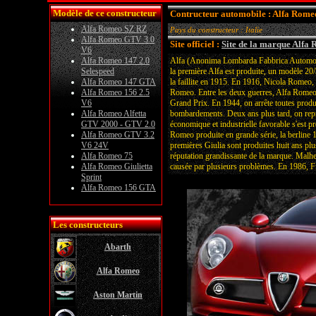
Modèle de ce constructeur
Contructeur automobile : Alfa Rome
Alfa Romeo SZ RZ
Pays du constructeur : Italie
Alfa Romeo GTV 3.0
Site officiel :
Site de la marque Alfa
V6
Alfa Romeo 147 2.0
Alfa (Anonima Lombarda Fabbrica Automobil
Selespeed
la première Alfa est produite, un modèle 20
Alfa Romeo 147 GTA
la faillite en 1915. En 1916, Nicola Romeo, 
Alfa Romeo 156 2.5
Romeo. Entre les deux guerres, Alfa Romeo 
V6
Grand Prix. En 1944, on arrête toutes produc
Alfa Romeo Alfetta
bombardements. Deux ans plus tard, on repre
GTV 2000 - GTV 2.0
économique et industrielle favorable s'est p
Alfa Romeo GTV 3.2
Romeo produite en grande série, la berline 
V6 24V
premières Giulia sont produites huit ans plu
Alfa Romeo 75
réputation grandissante de la marque. Malhe
Alfa Romeo Giulietta
causée par plusieurs problèmes. En 1986, Fi
Sprint
Alfa Romeo 156 GTA
Les constructeurs
Abarth
Alfa Romeo
Aston Martin