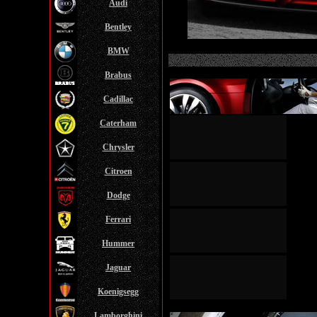
Audi
Bentley
BMW
Brabus
Cadillac
Caterham
Chrysler
Citroen
Dodge
Ferrari
Hummer
Jaguar
Koenigsegg
Lamborghini