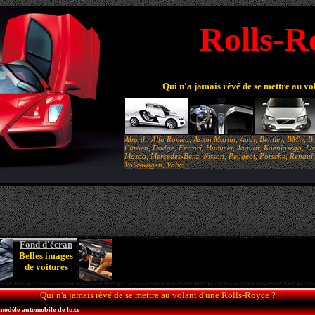
Rolls-R
Qui n'a jamais rêvé de se mettre au vo
Abarth, Alfa Romeo, Aston Martin, Audi, Bentley, BMW, Br
Citroen, Dodge, Ferrari, Hummer, Jaguar, Koenigsegg, Lam
Mazda, Mercedes-Benz, Nissan, Peugeot, Porsche, Renault,
Volkswagen, Volvo,...
Fond d'écran
Belles images
de voitures
Qui n'a jamais rêvé de se mettre au volant d'une Rolls-Royce ?
 modèle automobile de luxe