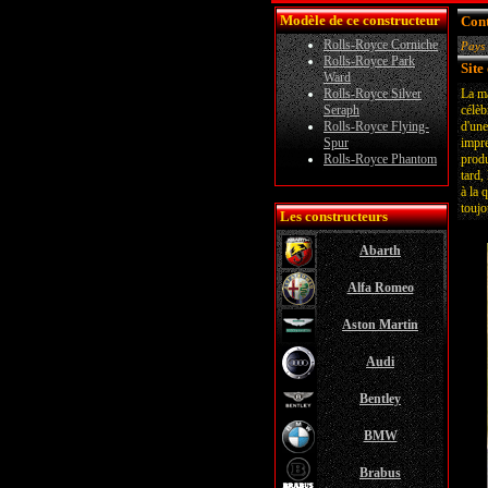
Modèle de ce constructeur
Cont
Rolls-Royce Corniche
Pays 
Rolls-Royce Park
Site 
Ward
Rolls-Royce Silver
La ma
Seraph
célèb
Rolls-Royce Flying-
d'une
Spur
impre
Rolls-Royce Phantom
produ
tard,
à la 
toujo
Les constructeurs
Abarth
Alfa Romeo
Aston Martin
Audi
Bentley
BMW
Brabus