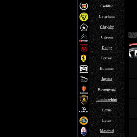
Cadillac
Caterham
Chrysler
Citroen
Dodge
Ferrari
Hummer
Jaguar
Koenigsegg
Lamborghini
Lexus
Lotus
Maserati