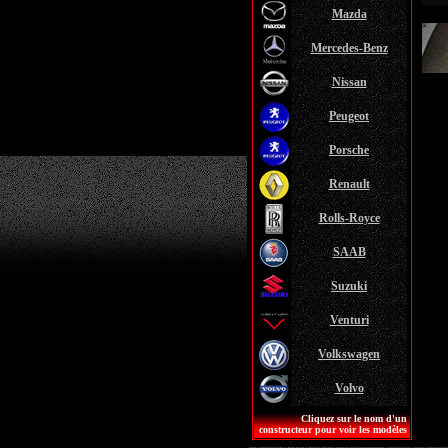
Mazda
Mercedes-Benz
Nissan
Peugeot
Porsche
Renault
Rolls-Royce
SAAB
Suzuki
Venturi
Volkswagen
Volvo
Cliquez sur le nom d'un
constructeur pour voir les modèles