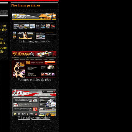
Nos liens préférés
s, un
 tête
yce
Le tunning automobile
plus
t due
nde
Voitures et filles de rêve
F1 et rallye automobile