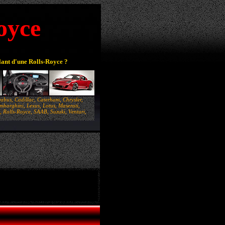
oyce
lant d'une Rolls-Royce ?
abus, Cadillac, Caterham, Chrysler,
borghini, Lexus, Lotus, Maserati,
 Rolls-Royce, SAAB, Suzuki, Venturi,