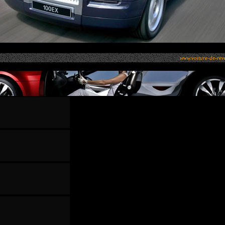
À
www.voiture-de-rev