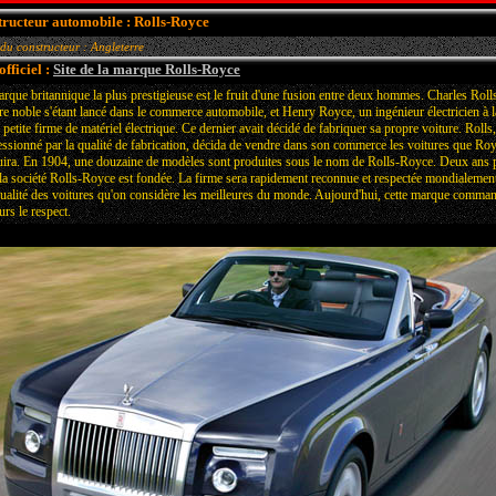
ructeur automobile : Rolls-Royce
du constructeur : Angleterre
officiel :
Site de la marque Rolls-Royce
rque britannique la plus prestigieuse est le fruit d'une fusion entre deux hommes. Charles Roll
re noble s'étant lancé dans le commerce automobile, et Henry Royce, un ingénieur électricien à la
 petite firme de matériel électrique. Ce dernier avait décidé de fabriquer sa propre voiture. Rolls,
ssionné par la qualité de fabrication, décida de vendre dans son commerce les voitures que Ro
ira. En 1904, une douzaine de modèles sont produites sous le nom de Rolls-Royce. Deux ans 
 la société Rolls-Royce est fondée. La firme sera rapidement reconnue et respectée mondialemen
qualité des voitures qu'on considère les meilleures du monde. Aujourd'hui, cette marque comma
urs le respect.