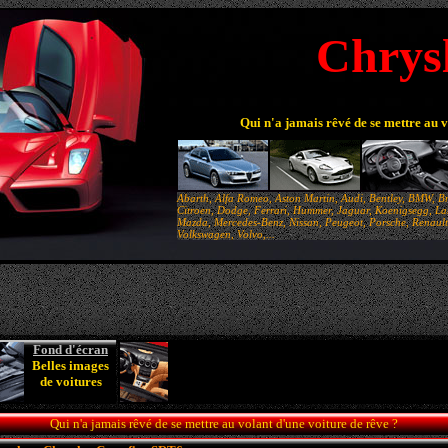
Chrys
Qui n'a jamais rêvé de se mettre au 
Abarth, Alfa Romeo, Aston Martin, Audi, Bentley, BMW, Br
Citroen, Dodge, Ferrari, Hummer, Jaguar, Koenigsegg, Lam
Mazda, Mercedes-Benz, Nissan, Peugeot, Porsche, Renault,
Volkswagen, Volvo,...
Fond d'écran
Belles images
de voitures
Qui n'a jamais rêvé de se mettre au volant d'une voiture de rêve ?