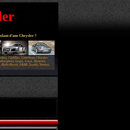
ler
volant d'une Chrysler ?
abus, Cadillac, Caterham, Chrysler,
borghini, Lexus, Lotus, Maserati,
 Rolls-Royce, SAAB, Suzuki, Venturi,