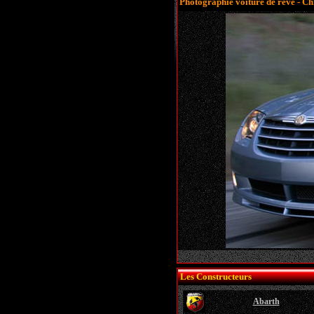
Photographie voiture de rêve - Ch
Les Constructeurs
Abarth