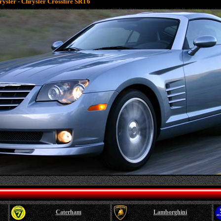
rysler - Chrysler Crossfire SRT6
Caterham
Lamborghini