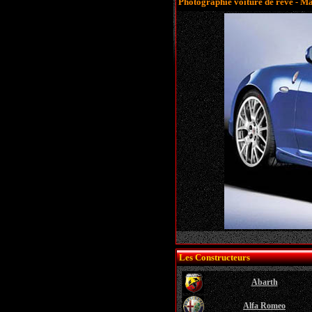
Photographie voiture de rêve - M
Les Constructeurs
Abarth
Alfa Romeo