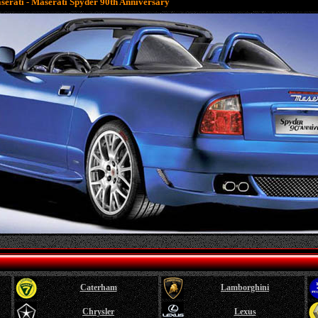
aserati - Maserati Spyder 90th Anniversary
Caterham
Lamborghini
Chrysler
Lexus