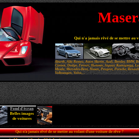
Maser
Qui n'a jamais rêvé de se mettre au 
Abarth, Alfa Romeo, Aston Martin, Audi, Bentley, BMW, Br
Citroen, Dodge, Ferrari, Hummer, Jaguar, Koenigsegg, Lam
Mazda, Mercedes-Benz, Nissan, Peugeot, Porsche, Renault,
Volkswagen, Volvo,...
Fond d'écran
Belles images
de voitures
Qui n'a jamais rêvé de se mettre au volant d'une voiture de rêve ?