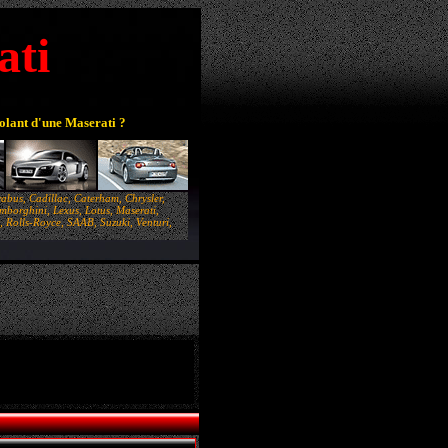
ati
volant d'une Maserati ?
abus, Cadillac, Caterham, Chrysler,
borghini, Lexus, Lotus, Maserati,
 Rolls-Royce, SAAB, Suzuki, Venturi,