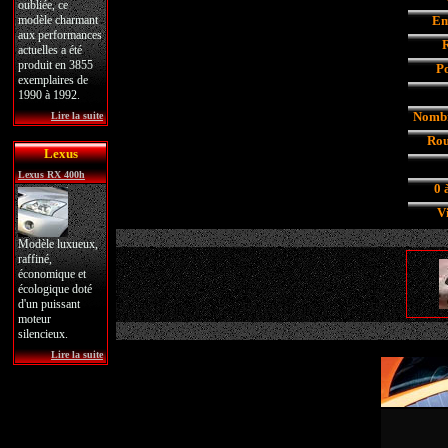
oubliée, ce
modèle charmant
Em
aux performances
R
actuelles a été
produit en 3855
Po
exemplaires de
1990 à 1992.
Nombr
Lire la suite
Rou
Lexus
Lexus RX 400h
0 
V
Modèle luxueux,
raffiné,
économique et
écologique doté
d'un puissant
moteur
silencieux.
Lire la suite