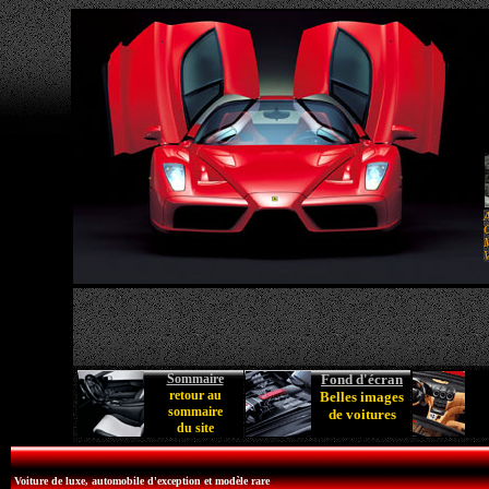
A
C
M
V
Sommaire
Fond d'écran
retour au
Belles images
sommaire
de voitures
du site
Voiture de luxe, automobile d'exception et modèle rare