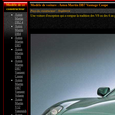
Modèle de ce
Modèle de voiture : Aston Martin DB7 Vantage Coupe
constructeur
Pays du constructeur : Angleterre
Aston
Une voiture d'exception qui a rompue la tradition des V8 ou des 6 au 
Martin
DB2 4
Aston
Martin
DB4
Aston
Martin
DB5
Aston
Martin
DBS
Aston
Martin
DB7
Vantage
Coupe
Aston
Martin
DB7
Vantage
Volante
Aston
Martin
V12
Vanquish
Aston