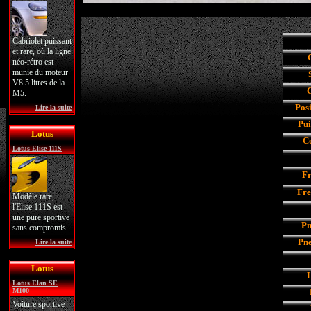
Cabriolet puissant
et rare, où la ligne
néo-rétro est
munie du moteur
V8 5 litres de la
C
M5.
Pos
Lire la suite
Pui
Lotus
C
Lotus Elise 111S
Fr
Fre
Modèle rare,
l'Elise 111S est
une pure sportive
Pn
sans compromis.
Pne
Lire la suite
Lotus
Lotus Elan SE
M100
Voiture sportive