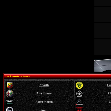
Les Constructeurs
Abarth
Ca
Alfa Romeo
Ch
Aston Martin
C
Audi