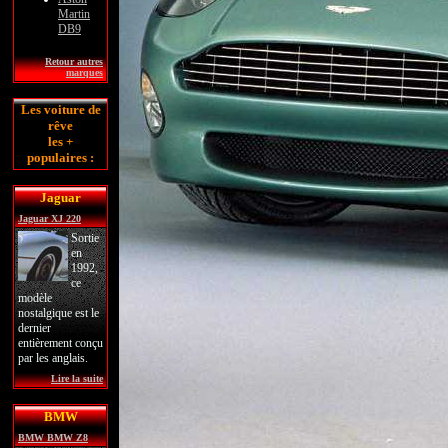
Martin
DB9
Retour autres
marques
Les voiture de
rêve
les +
populaires :
Jaguar
Jaguar XJ 220
Sortie
en
1992,
ce
modèle
nostalgique est le
dernier
entièrement conçu
par les anglais.
Lire la suite
BMW
BMW BMW Z8