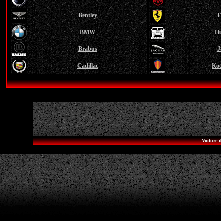
Bentley
F
BMW
H
Brabus
J
Cadillac
Koe
Voiture d