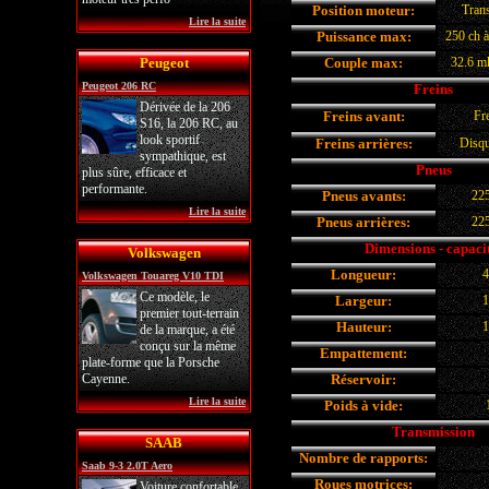
Position moteur:
Trans
Lire la suite
Puissance max:
250 ch à
Peugeot
Couple max:
32.6 m
Peugeot 206 RC
Freins
Dérivée de la 206
Freins avant:
Fre
S16, la 206 RC, au
look sportif
Freins arrières:
Disq
sympathique, est
Pneus
plus sûre, efficace et
performante.
Pneus avants:
22
Lire la suite
Pneus arrières:
22
Dimensions - capaci
Volkswagen
Longueur:
4
Volkswagen Touareg V10 TDI
Ce modèle, le
Largeur:
1
premier tout-terrain
Hauteur:
1
de la marque, a été
conçu sur la même
Empattement:
plate-forme que la Porsche
Cayenne.
Réservoir:
Lire la suite
Poids à vide:
Transmission
SAAB
Nombre de rapports:
Saab 9-3 2.0T Aero
Roues motrices:
Voiture confortable