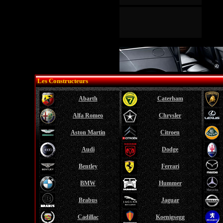
Les Constructeurs
Abarth
Caterham
Alfa Romeo
Chrysler
Aston Martin
Citroen
Audi
Dodge
Bentley
Ferrari
BMW
Hummer
Brabus
Jaguar
Cadillac
Koenigsegg