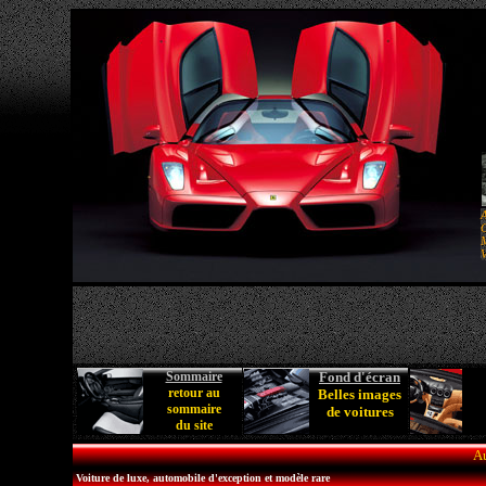
A
C
M
V
Sommaire
Fond d'écran
retour au
Belles images
sommaire
de voitures
du site
Au
Voiture de luxe, automobile d'exception et modèle rare