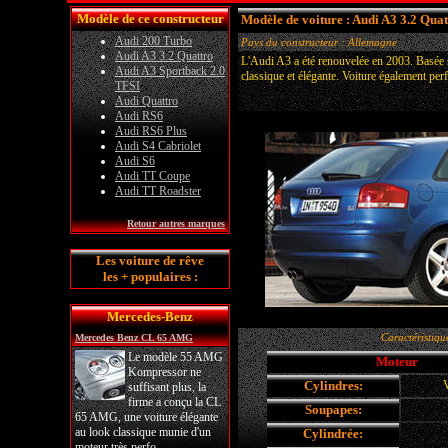
Modèle de ce constructeur
Modèle de voiture : Audi A3 3.2 Quat
Audi 200 Turbo
Pays du constructeur : Allemagne
Audi A3 3.2 Quattro
L'Audi A3 a été renouvelée en 2003. Basée s
Audi A3 Sportback 2.0
classique et élégante. Voiture également pe
TFSI
Audi Quattro
Audi RS6
Audi RS6 Plus
Audi S4 Cabriolet
Audi S6
Audi TT Coupe
Audi TT Roadster
Retour autres marques
Les voiture de rêve
les + populaires :
Mercedes-Benz
Caractéristiqu
Mercedes Benz CL 65 AMG
Le modèle 55 AMG
Moteur
Kompressor ne
Cylindres:
V
suffisant plus, la
firme a conçu la CL
Soupapes:
65 AMG, une voiture élégante
au look classique munie d'un
Cylindrée:
moteur très perfo