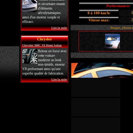
et sécuritaire munie
Performances
d'éléments
aérodynamiques
0 à 100 km/h:
6
ainsi d'un moteur souple et
Vitesse max:
2
efficace.
Images, photos et
Lire la suite
Chrysler
Chrysler 300C V8 Hemi Sedan
Retour en force avec
cette voiture
moderne au look
non-timide, moteur
V8 performant ainsi qu'une
superbe qualité de fabrication.
Lire la suite