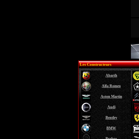
Les Constructeurs
Abarth
Alfa Romeo
Aston Martin
Audi
Bentley
BMW
Brabus