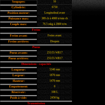
Soupapes:
16
Cylindrée:
6750
Position moteur:
Longitudinal avant
Puissance max:
389 ch à 4000 tr/min ch
Couple max:
76.5 mkg à 2000 tr/m
Freins
Disques ventilés
Freins avant:
Freins avant:
Freins arrières:
Disques
Pneus
Pneus avants:
255/55 WR17
Pneus arrières:
255/55 WR17
Dimensions - capacités
Longueur:
5340 mm
Largeur:
1870 mm
Hauteur:
1470 mm
Empattement:
0
Réservoir:
108 L
Poids à vide:
2450 kg
Transmission