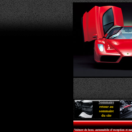
Sommaire
retour au
sommaire
du site
Voiture de luxe, automobile d'exception et mo