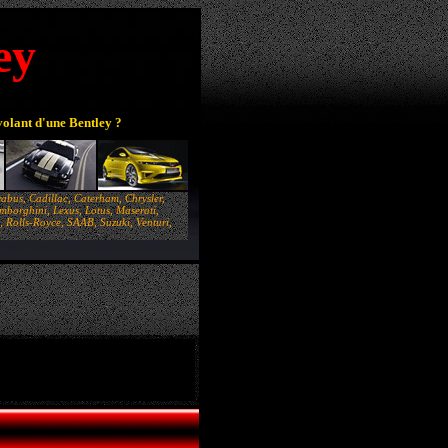
ey
volant d'une Bentley ?
abus, Cadillac, Caterham, Chrysler,
borghini, Lexus, Lotus, Maserati,
 Rolls-Royce, SAAB, Suzuki, Venturi,