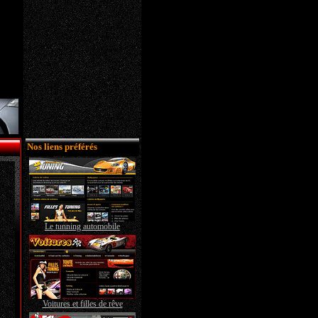
Nos liens préférés
Le tunning automobile
Voitures et filles de rêve