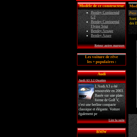
Modèle de ce constructeur
Modè
Bentley Continental
Pays 
GT
Sorti
Bentley Continental
des B
Flying Spur
Bentley Arnage
Bentley Azure
Retour autres marques
Les voiture de rêve
les + populaires :
Audi
Audi A3 3.2 Quattro
L'Audi A3 a été
renouvelée en 2003.
Basée sur une plate-
forme de Golf V,
c'est une berline compacte
classique et élégante. Voiture
également pe
Lire la suite
BMW