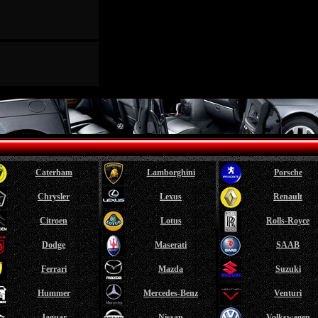
Caterham
Lamborghini
Porsche
Chrysler
Lexus
Renault
Citroen
Lotus
Rolls-Royce
Dodge
Maserati
SAAB
Ferrari
Mazda
Suzuki
Hummer
Mercedes-Benz
Venturi
Jaguar
Nissan
Volkswagen