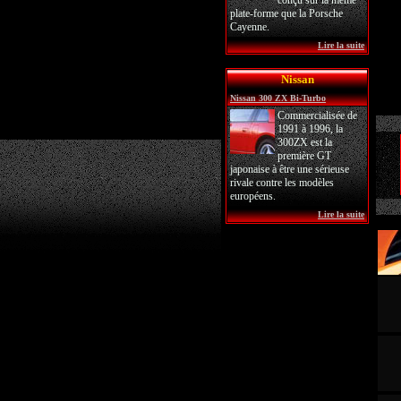
conçu sur la même
plate-forme que la Porsche
Cayenne.
Lire la suite
Nissan
Nissan 300 ZX Bi-Turbo
Commercialisée de
1991 à 1996, la
300ZX est la
première GT
japonaise à être une sérieuse
rivale contre les modèles
européens.
Lire la suite