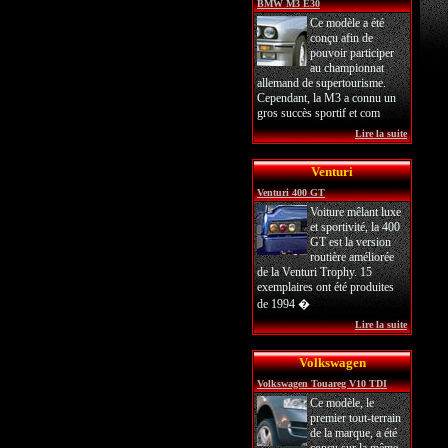
BMW M3 E30
Ce modèle a été
conçu afin de
pouvoir participer
au championnat
allemand de supertourisme.
Cependant, la M3 a connu un
gros succès sportif et com
Lire la suite
Venturi
Venturi 400 GT
Voiture mêlant luxe
et sportivité, la 400
GT est la version
routière améliorée
de la Venturi Trophy. 15
exemplaires ont été produites
de 1994 �
Lire la suite
Volkswagen
Volkswagen Touareg V10 TDI
Ce modèle, le
premier tout-terrain
de la marque, a été