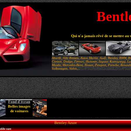
Bentl
Qui n'a jamais rêvé de se mettre au 
Abarth, Alfa Romeo, Aston Martin, Audi, Bentley, BMW, Br
Citroen, Dodge, Ferrari, Hummer, Jaguar, Koenigsegg, Lam
Mazda, Mercedes-Benz, Nissan, Peugeot, Porsche, Renault,
Volkswagen, Volvo,...
Fond d'écran
Belles images
de voitures
Bentley Azure
dèle rare