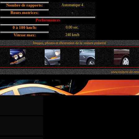
Nombre de rapports:
Automatique 4
Roues motrices:
-
Performances
0 à 100 km/h:
0.00 sec.
Vitesse max:
240 km/h
Images, photos et illustration de la voiture présenté
www.voiture-de-rev