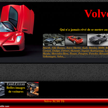
Volv
Qui n'a jamais rêvé de se mettre au
Abarth, Alfa Romeo, Aston Martin, Audi, Bentley, BMW, Br
Citroen, Dodge, Ferrari, Hummer, Jaguar, Koenigsegg, Lam
Mazda, Mercedes-Benz, Nissan, Peugeot, Porsche, Renault,
Volkswagen, Volvo,...
Fond d'écran
Belles images
de voitures
Volvo XC90 T6
dèle rare