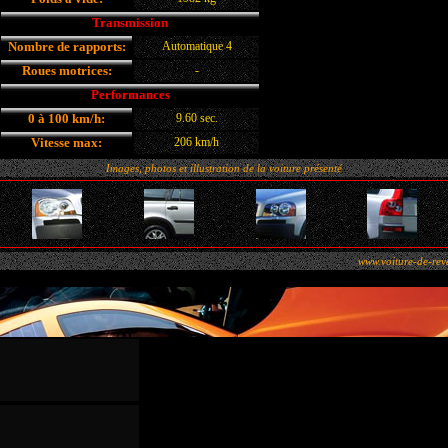
Transmission
Nombre de rapports:
Automatique 4
Roues motrices:
-
Performances
0 à 100 km/h:
9.60 sec.
Vitesse max:
206 km/h
Images, photos et illustration de la voiture présenté
www.voiture-de-rev