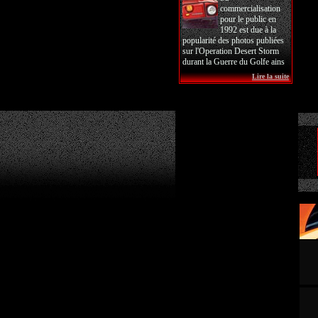
commercialisation
pour le public en
1992 est due à la
popularité des photos publiées
sur l'Operation Desert Storm
durant la Guerre du Golfe ains
Lire la suite