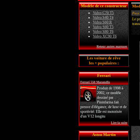
Modèle de ce constructeur
Modè
Volvo C70 T5
Pays 
Volvo S40 T4
Le pr
Volvo S60 R
trans
Volvo S60 T5
Volvo S80 T6
Volvo XC90 T6
Retour autres marques
Les voiture de rêve
les + populaires :
Ferrari
Ferrari 550 Maranello
Produit de 1998 à
2002, ce modèle
dessiné par
Pininfarina fait
preuve d'élégance, de luxe et de
sportivité. Elle est motorisée
d'un V12 longitu
Lire la suite
Aston Martin