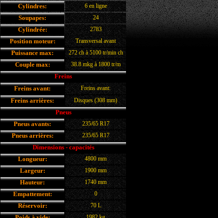
Cylindres:
6 en ligne
Soupapes:
24
Cylindrée:
2783
Position moteur:
Transversal avant
Puissance max:
272 ch à 5100 tr/min ch
Couple max:
38.8 mkg à 1800 tr/m
Freins
Disques ventilés (336 mm)
Freins avant:
Freins avant:
Freins arrières:
Disques (308 mm)
Pneus
Pneus avants:
235/65 R17
Pneus arrières:
235/65 R17
Dimensions - capacités
Longueur:
4800 mm
Largeur:
1900 mm
Hauteur:
1740 mm
Empattement:
0
Réservoir:
70 L
Poids à vide:
1982 kg