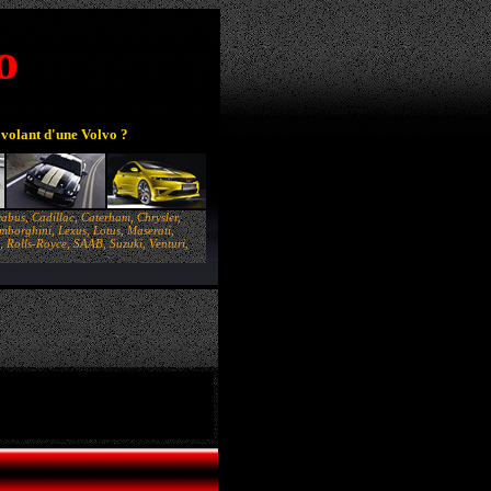
o
 volant d'une Volvo ?
abus, Cadillac, Caterham, Chrysler,
borghini, Lexus, Lotus, Maserati,
 Rolls-Royce, SAAB, Suzuki, Venturi,