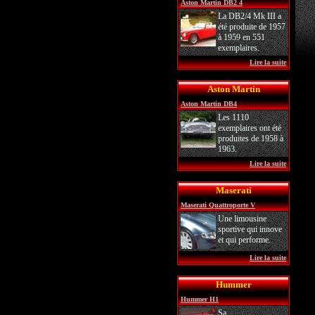
Aston Martin DB2 4
La DB2/4 Mk III a
été produite de 1957
à 1959 en 551
exemplaires.
Lire la suite
Aston Martin
Aston Martin DB4
Les 1110
exemplaires ont été
produites de 1958 à
1963.
Lire la suite
Maserati
Maserati Quattroporte V
Une limousine
sportive qui innove
et qui performe.
Lire la suite
Hummer
Hummer H1
Sa