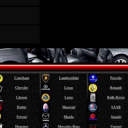
Caterham
Lamborghini
Porsche
Chrysler
Lexus
Renault
Citroen
Lotus
Rolls-Royce
Dodge
Maserati
SAAB
Ferrari
Mazda
Suzuki
Hummer
Mercedes-Benz
Venturi