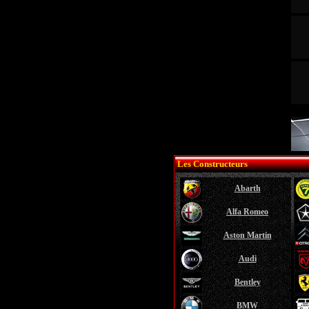
Les Constructeurs
Abarth
Alfa Romeo
Aston Martin
Audi
Bentley
BMW