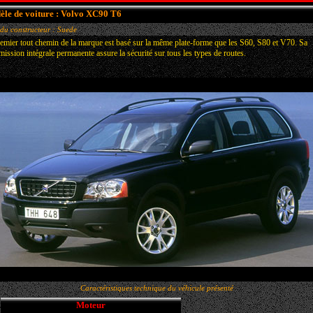
le de voiture : Volvo XC90 T6
du constructeur : Suede
emier tout chemin de la marque est basé sur la même plate-forme que les S60, S80 et V70. Sa
mission intégrale permanente assure la sécurité sur tous les types de routes.
Caractéristiques technique du véhicule présenté
Moteur