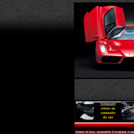
Sommaire
retour au
sommaire
du site
Voiture de luxe, automobile d'exception et mo