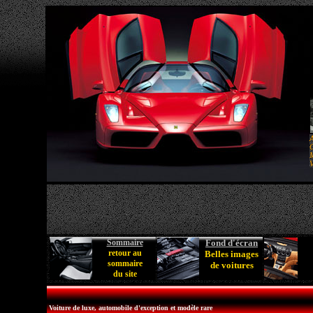
A
C
M
V
Sommaire
Fond d'écran
retour au
Belles images
sommaire
de voitures
du site
Voiture de luxe, automobile d'exception et modèle rare