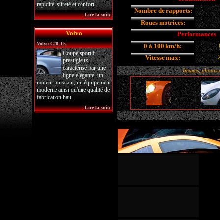
rapidité, sûreté et confort.
Nombre de rapports:
Lire la suite
Roues motrices:
Volvo
Performances
Volvo C70 T5
0 à 100 km/h:
Coupé sportif
Vitesse max:
prestigieux
caractérisé par une
Images, photos et
ligne élégante, un
moteur puissant, un équipement
moderne ainsi qu'une qualité de
fabrication hau
Lire la suite