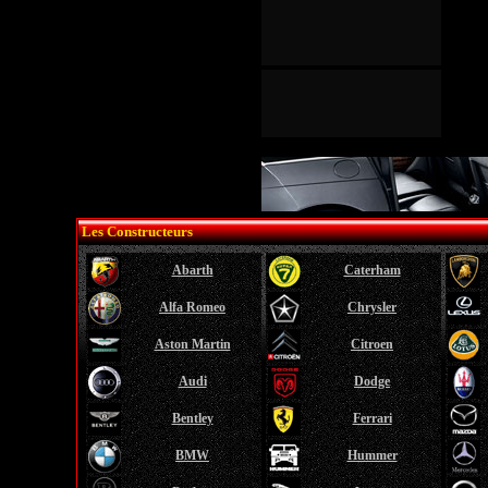
Les Constructeurs
Abarth
Caterham
Alfa Romeo
Chrysler
Aston Martin
Citroen
Audi
Dodge
Bentley
Ferrari
BMW
Hummer