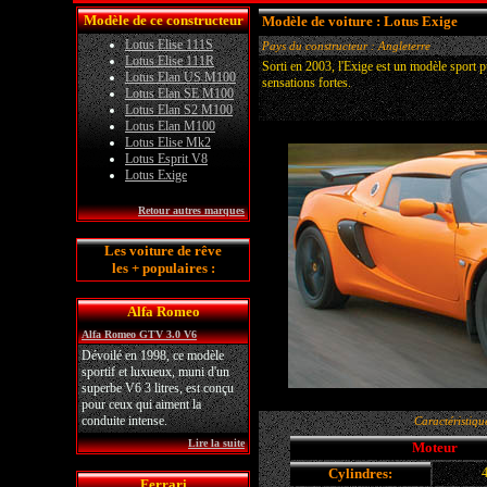
Modèle de ce constructeur
Modèle de voiture : Lotus Exige
Lotus Elise 111S
Pays du constructeur : Angleterre
Lotus Elise 111R
Sorti en 2003, l'Exige est un modèle sport 
Lotus Elan US M100
sensations fortes.
Lotus Elan SE M100
Lotus Elan S2 M100
Lotus Elan M100
Lotus Elise Mk2
Lotus Esprit V8
Lotus Exige
Retour autres marques
Les voiture de rêve
les + populaires :
Alfa Romeo
Alfa Romeo GTV 3.0 V6
Dévoilé en 1998, ce modèle
sportif et luxueux, muni d'un
superbe V6 3 litres, est conçu
pour ceux qui aiment la
conduite intense.
Caractéristiqu
Lire la suite
Moteur
Cylindres:
4
Ferrari