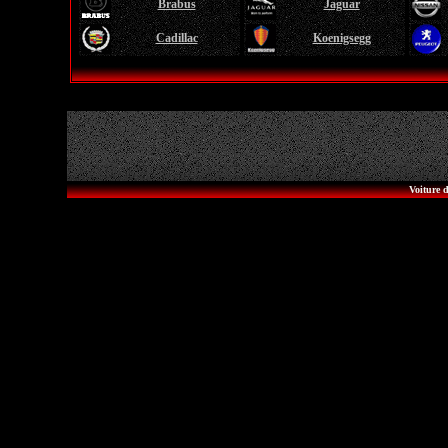
Brabus
Jaguar
Cadillac
Koenigsegg
Voiture d