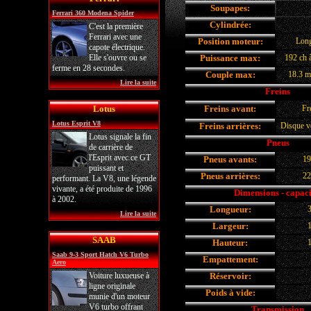
Soupapes:
Ferrari 360 Modena Spider
Cylindrée:
C'est la première
Ferrari avec une
Position moteur:
Long
capote électrique.
Elle s'ouvre ou se
Puissance max:
192 ch 
ferme en 28 secondes.
Couple max:
18.3 m
Lire la suite
Freins
Lotus
Freins avant:
Fr
Lotus Esprit V8
Freins arrières:
Disque v
Lotus signale la fin
Pneus
de carrière de
l'Esprit avec ce GT
Pneus avants:
19
puissant et
Pneus arrières:
22
performant. La V8, une légende
vivante, a été produite de 1996
Dimensions - capaci
à 2002.
Longueur:
Lire la suite
Largeur:
SAAB
Hauteur:
Saab 9-3 Sport Hatch V6 Turbo
Empattement:
Aero
Voiture luxueuse à
Réservoir:
ligne originale
Poids à vide:
munie d'un moteur
V6 turbo offrant
Transmission