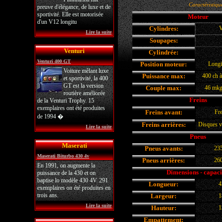
Caractéristiqu
preuve d'élégance, de luxe et de
sportivité. Elle est motorisée
Moteur
d'un V12 longitu
Cylindres:
V
Lire la suite
Soupapes:
Venturi
Cylindrée:
Venturi 400 GT
Position moteur:
Longi
Voiture mêlant luxe
Puissance max:
400 ch à
et sportivité, la 400
GT est la version
Couple max:
46 mkg
routière améliorée
Freins
de la Venturi Trophy. 15
exemplaires ont été produites
Freins avant:
Fre
de 1994 �
Freins arrières:
Disques v
Lire la suite
Pneus
Maserati
Pneus avants:
23
Maserati Biturbo 430 4v
Pneus arrières:
26
En 1991, on augmente la
Dimensions - capaci
puissance de la 430 et on
baptise lo modèle 430 4V. 291
Longueur:
4
exemplaires on été produites en
trois ans.
Largeur:
1
Lire la suite
Hauteur:
1
Empattement: