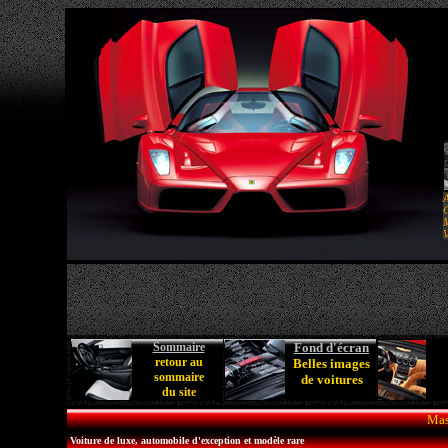
A
C
M
V
Sommaire
Fond d'écran
retour au
Belles images
sommaire
de voitures
du site
Mas
Voiture de luxe, automobile d'exception et modèle rare