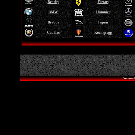
Bentley
Ferrari
BMW
Hummer
Brabus
Jaguar
Cadillac
Koenigsegg
Voiture d