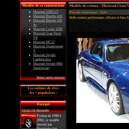
Modèle de ce constructeur
Modèle de voiture : Maserati Gran 
Maserati 3200 GT
Pays du constructeur : Italie
Maserati Biturbo 430
Belle voiture performante, efficace et bien 
Maserati Biturbo 430
4v
Maserati Coupé 4200
Maserati Gran Sport
V8
Maserati MC12
Maserati Quattroporte
V
Maserati Spyder
Cambiocorsa
Maserati Spyder 90th
Anniversary
Retour autres marques
Les voiture de rêve
les + populaires :
Ferrari
Ferrari 550 Maranello
Produit de 1998 à
2002, ce modèle
dessiné par
Pininfarina fait