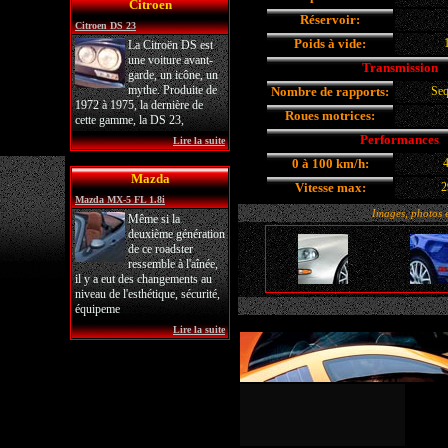
Citroen
Réservoir:
Citroen DS 23
Poids à vide:
La Citroën DS est
une voiture avant-
Transmission
garde, un icône, un
mythe. Produite de
Nombre de rapports:
Seq
1972 à 1975, la dernière de
Roues motrices:
cette gamme, la DS 23,
Performances
Lire la suite
0 à 100 km/h:
4
Mazda
Vitesse max:
2
Mazda MX-5 FL 1.8i
Images, photos et
Même si la
deuxième génération
de ce roadster
ressemble à l'aînée,
il y a eut des changements au
niveau de l'esthétique, sécurité,
équipeme
Lire la suite