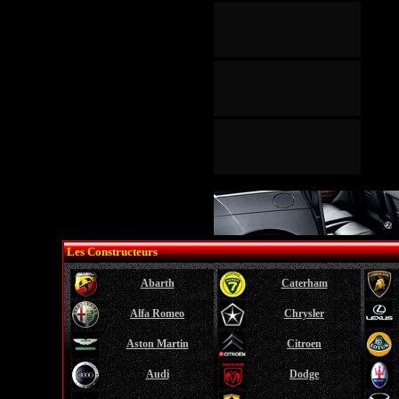
Les Constructeurs
Abarth
Caterham
Alfa Romeo
Chrysler
Aston Martin
Citroen
Audi
Dodge