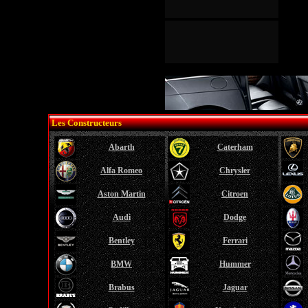
Les Constructeurs
Abarth
Caterham
Alfa Romeo
Chrysler
Aston Martin
Citroen
Audi
Dodge
Bentley
Ferrari
BMW
Hummer
Brabus
Jaguar