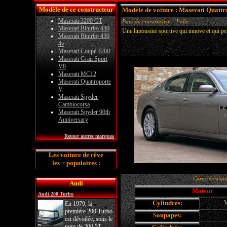
Modèle de ce constructeur
Modèle de voiture : Maserati Quattr
Maserati 3200 GT
Pays du constructeur : Italie
Maserati Biturbo 430
Une limousine sportive qui innove et qui p
Maserati Biturbo 430
4v
Maserati Coupé 4200
Maserati Gran Sport
V8
Maserati MC12
Maserati Quattroporte
V
Maserati Spyder
Cambiocorsa
Maserati Spyder 90th
Anniversary
Retour autres marques
Les voiture de rêve
les + populaires :
Caractéristiqu
Audi
Moteur
Audi 200 Turbo
Cylindres:
V
En 1979, la
première 200 Turbo
Soupapes:
est dévoilée, sous le
nom de 200 5T.