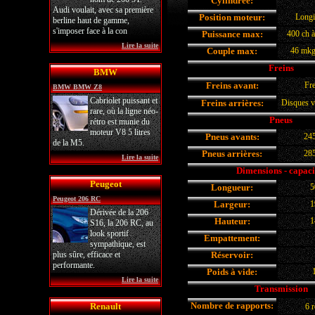
Cylindrée:
Audi voulait, avec sa première
Position moteur:
Longi
berline haut de gamme,
s'imposer face à la con
Puissance max:
400 ch à
Lire la suite
Couple max:
46 mkg
Freins
BMW
Freins avant:
Fre
BMW BMW Z8
Cabriolet puissant et
Freins arrières:
Disques v
rare, où la ligne néo-
Pneus
rétro est munie du
moteur V8 5 litres
Pneus avants:
24
de la M5.
Pneus arrières:
28
Lire la suite
Dimensions - capaci
Peugeot
Longueur:
5
Peugeot 206 RC
Largeur:
1
Dérivée de la 206
Hauteur:
1
S16, la 206 RC, au
look sportif
Empattement:
sympathique, est
plus sûre, efficace et
Réservoir:
performante.
Poids à vide:
Lire la suite
Transmission
Nombre de rapports:
Renault
6 