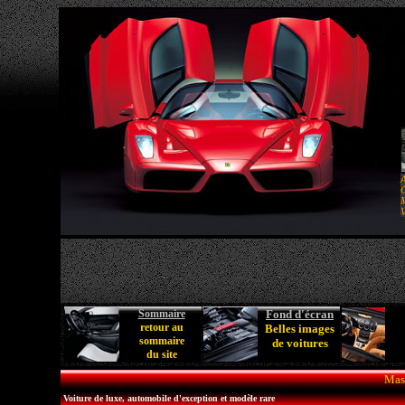
A
C
M
V
Sommaire
Fond d'écran
retour au
Belles images
sommaire
de voitures
du site
Mase
Voiture de luxe, automobile d'exception et modèle rare