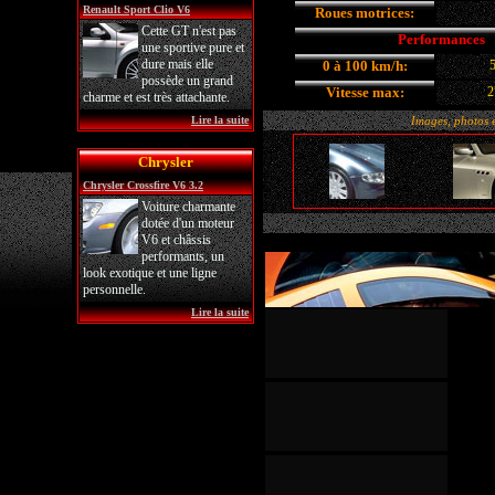
Renault Sport Clio V6
Roues motrices:
Cette GT n'est pas
Performances
une sportive pure et
dure mais elle
0 à 100 km/h:
5
possède un grand
Vitesse max:
2
charme et est très attachante.
Lire la suite
Images, photos et
Chrysler
Chrysler Crossfire V6 3.2
Voiture charmante
dotée d'un moteur
V6 et châssis
performants, un
look exotique et une ligne
personnelle.
Lire la suite