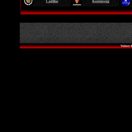
Cadillac
Koenigsegg
Voiture d