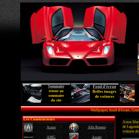
A
C
M
V
Sommaire
Fond d'écran
retour au
Belles images
sommaire
de voitures
du site
Wallpaper, fond d'écran, Gra
Les Constructeurs
Aston Mart
de Lagonda,
Acura
Alfa Romeo
voitures de
AMG
Ascari