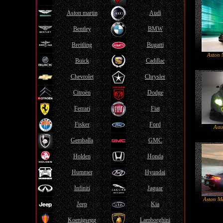
Aston martin
Audi
Bentley
BMW
Breitling
Bugatti
Aston 
Buick
Cadillac
Chevrolet
Chrysler
Citroën
Dodge
Ferrari
Fiat
Fisker
Ford
Ast
Gemballa
GMC
Holden
Honda
Hummer
Hyundai
Infiniti
Jaguar
Aston M
Jeep
Kia
Koenigsegg
Lamborghini