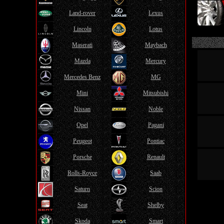
Land-rover
Lexus
Lincoln
Lotus
Maserati
Maybach
Mazda
Mercury
Mercedes Benz
MG
Mini
Mitsubishi
Nissan
Noble
Opel
Pagani
Peugeot
Pontiac
Porsche
Renault
Rolls-Royce
Saab
Saturn
Scion
Seat
Shelby
Skoda
Smart