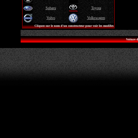
Subaru
Toyota
Volvo
Volkswagen
Cliquez sur le nom d'un constructeur pour voir les modèles
Voiture d