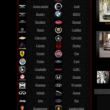
Aston martin
Audi
Bentley
BMW
Breitling
Bugatti
Sci
Buick
Cadillac
Chevrolet
Chrysler
Citroën
Dodge
Ferrari
Fiat
Fisker
Ford
Gemballa
GMC
Holden
Honda
Hummer
Hyundai
Infiniti
Jaguar
Jeep
Kia
Koenigsegg
Lamborghini