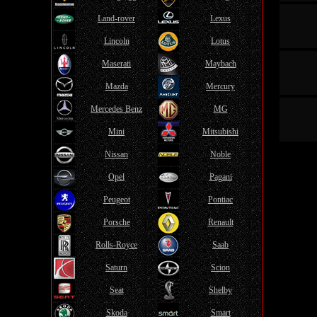
Land-rover
Lexus
Lincoln
Lotus
Maserati
Maybach
Mazda
Mercury
Mercedes Benz
MG
Mini
Mitsubishi
Nissan
Noble
Opel
Pagani
Peugeot
Pontiac
Porsche
Renault
Rolls-Royce
Saab
Saturn
Scion
Seat
Shelby
Skoda
Smart