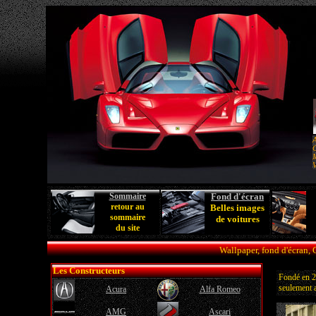
A
C
M
V
Sommaire
Fond d'écran
retour au
Belles images
sommaire
de voitures
du site
Wallpaper, fond d'écran, 
Les Constructeurs
Fondé en 2
seulement a
Acura
Alfa Romeo
AMG
Ascari