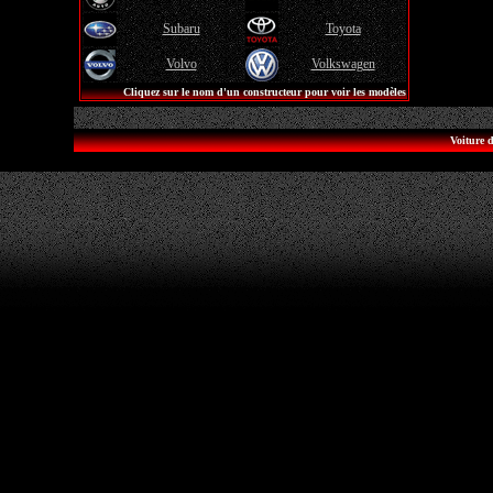
Subaru
Toyota
Volvo
Volkswagen
Cliquez sur le nom d'un constructeur pour voir les modèles
Voiture d