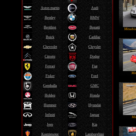
Aston martin
Audi
Bentley
BMW
Breitling
Bugatti
Mitsubis
Buick
Cadillac
Chevrolet
Chrysler
Citroën
Dodge
Ferrari
Fiat
Mit
Fisker
Ford
Gemballa
GMC
Holden
Honda
Hummer
Hyundai
Infiniti
Jaguar
Mit
Jeep
Kia
Koenigsegg
Lamborghini