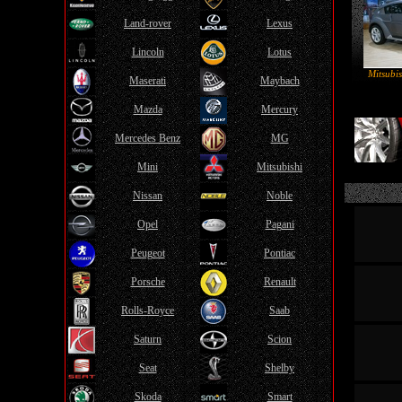
Land-rover
Lexus
Lincoln
Lotus
Mitsubi
Maserati
Maybach
Mazda
Mercury
Mercedes Benz
MG
Mini
Mitsubishi
Nissan
Noble
Opel
Pagani
Peugeot
Pontiac
Porsche
Renault
Rolls-Royce
Saab
Saturn
Scion
Seat
Shelby
Skoda
Smart