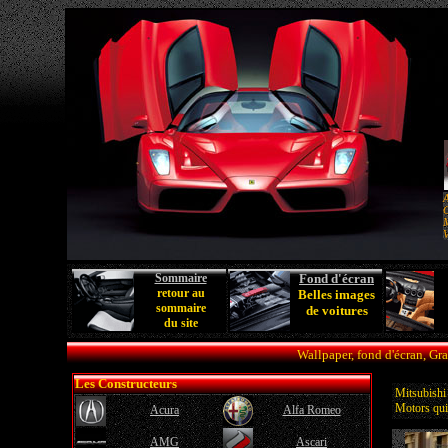
A
C
M
V
Sommaire
Fond d'écran
retour au
Belles images
sommaire
de voitures
du site
Wallpaper, fond d'écran, Gr
Les Constructeurs
Mitsubishi 
Motors qui 
Acura
Alfa Romeo
AMG
Ascari