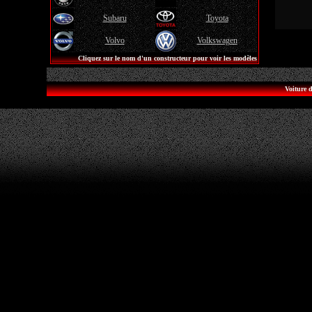
Subaru
Toyota
Volvo
Volkswagen
Cliquez sur le nom d'un constructeur pour voir les modèles
Voiture d