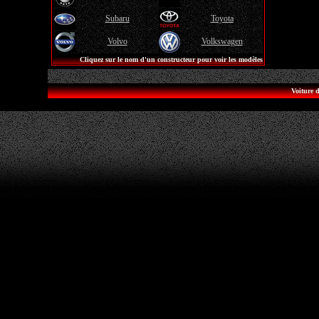
Subaru
Toyota
Volvo
Volkswagen
Cliquez sur le nom d'un constructeur pour voir les modèles
Voiture d