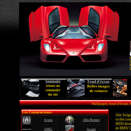
A
C
M
V
Sommaire
Fond d'écran
retour au
Belles images
sommaire
de voitures
du site
Wallpaper, fond d'écran,
Les Constructeurs
Alec Issig
va être co
Acura
Alfa Romeo
MINI devie
de BMW Gro
AMG
Ascari