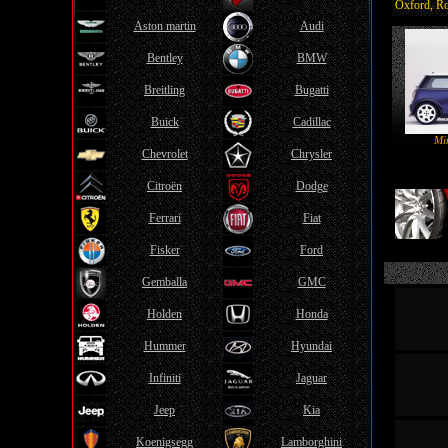
Oxford, Ro
Aston martin
Audi
Bentley
BMW
Breitling
Bugatti
Buick
Cadillac
Mi
Chevrolet
Chrysler
Citroën
Dodge
Ferrari
Fiat
Fisker
Ford
Gemballa
GMC
Holden
Honda
Hummer
Hyundai
Infiniti
Jaguar
Jeep
Kia
Koenigsegg
Lamborghini