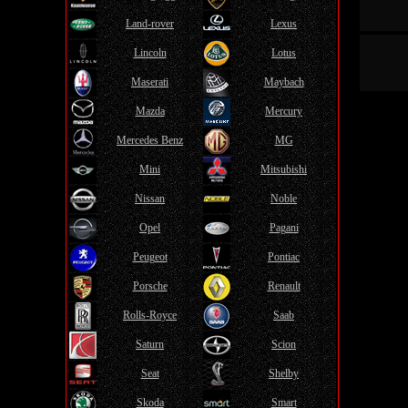
Land-rover
Lexus
Lincoln
Lotus
Maserati
Maybach
Mazda
Mercury
Mercedes Benz
MG
Mini
Mitsubishi
Nissan
Noble
Opel
Pagani
Peugeot
Pontiac
Porsche
Renault
Rolls-Royce
Saab
Saturn
Scion
Seat
Shelby
Skoda
Smart