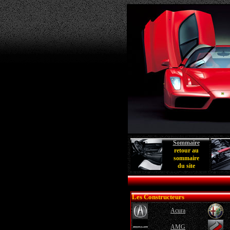
Sommaire
retour au
sommaire
du site
Les Constructeurs
Acura
AMG