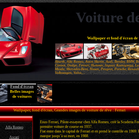
Voiture d
Wallpaper et fond d'écran de 
Abarth, Alfa Romeo, Aston Martin, Audi, Bentley, BMW, Br
Citroen, Dodge, Ferrari, Hummer, Jaguar, Koenigsegg, Lam
Mazda, Mercedes-Benz, Nissan, Peugeot, Porsche, Renault,
Volkswagen, Volvo,...
Fond d'écran
Belles images
de voitures
Wallpaper, fond d'écran, Grandes images de voiture de rêve : Ferrari
Enzo Ferrari, Pilote-essayeur chez Alfa Romeo, créé la Scuderia Ferr
première voiture de course en 1937.
Alfa Romeo
Fiat entre dans le capital de Ferrari et en prend le contrôle en 1969.
marque jusqu’à sa mort, en 1988.
Ascari