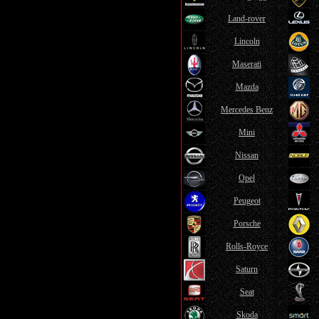
Land-rover
Lincoln
Maserati
Mazda
Mercedes Benz
Mini
Nissan
Opel
Peugeot
Porsche
Rolls-Royce
Saturn
Seat
Skoda