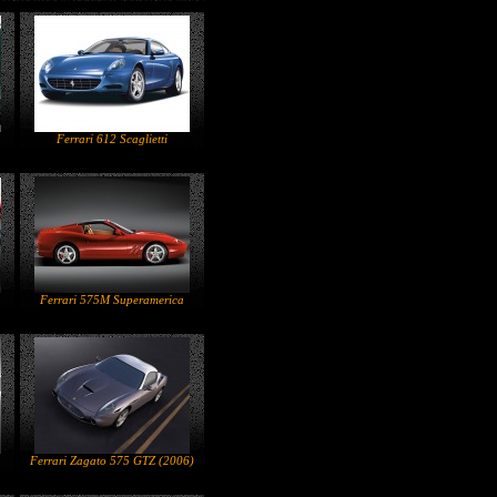
Ferrari 612 Scaglietti
Ferrari 575M Superamerica
Ferrari Zagato 575 GTZ (2006)