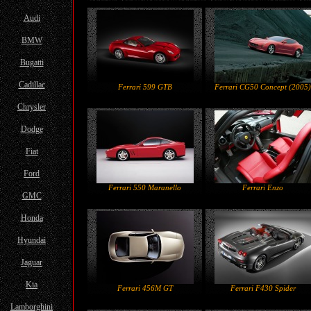
Audi
BMW
Bugatti
Cadillac
Ferrari 599 GTB
Ferrari CG50 Concept (2005)
Chrysler
Dodge
Fiat
Ford
Ferrari 550 Maranello
Ferrari Enzo
GMC
Honda
Hyundai
Jaguar
Kia
Ferrari 456M GT
Ferrari F430 Spider
Lamborghini