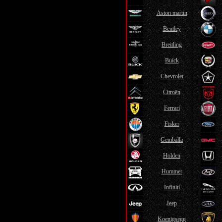
Aston martin
Bentley
Breitling
Buick
Chevrolet
Citroën
Ferrari
Fisker
Gemballa
Holden
Hummer
Infiniti
Jeep
Koenigsegg