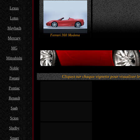
Lexus
Lotus
Maybach
Ferrari 360 Modena
Mercury
MG
Mitsubishi
Noble
Cliquez sur chaque vignette pour visualiser 
Pagani
Pontiac
Renault
Saab
Scion
Shelby
Smart