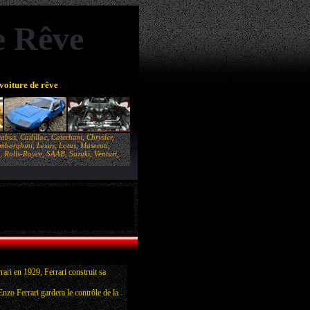
e Rêve
voiture de rêve
abus, Cadillac, Caterham, Chrysler,
borghini, Lexus, Lotus, Maserati,
 Rolls-Royce, SAAB, Suzuki, Venturi,
ari en 1929, Ferrari construit sa
 Enzo Ferrari gardera le contrôle de la